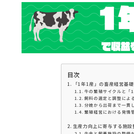
目次
「1年1産」の畜産経営基
牛の繁殖サイクルと「1
飼料の選定と調整によ
分娩から出荷まで一貫
繁殖経営における発情
生産力向上に寄与する施設
牛舎と飼養施設の整備