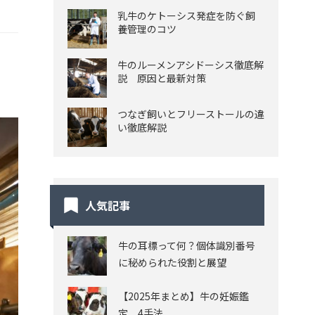
乳牛のケトーシス発症を防ぐ飼
養管理のコツ
牛のルーメンアシドーシス徹底解
説 原因と最新対策
つなぎ飼いとフリーストールの違
い徹底解説
人気記事
牛の耳標って何？個体識別番号
に秘められた役割と展望
【2025年まとめ】牛の妊娠鑑
定 4手法