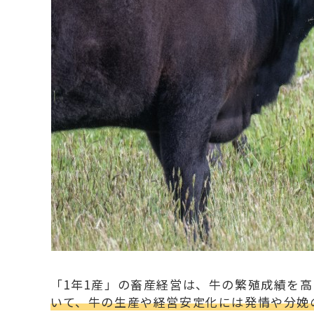
「1年1産」の畜産経営は、牛の繁殖成績を
いて、牛の生産や経営安定化には発情や分娩