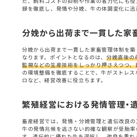
た、飼料コストの抑制や作業の省力化にも役
録を徹底し、発情や分娩、牛の体調変化に迅
分娩から出荷まで一貫した家
分娩から出荷まで一貫した家畜管理体制を築
なります。ポイントとなるのは、
分娩直後の
監視などの生産技術をしっかり押さえつつ、
の環境整備を徹底することで、牛がストレス
ロなど、経営改善に役立ちます。
繁殖経営における発情管理・
畜産経営では、発情・分娩管理と遺伝改良の
牛の発情兆候を逃さない的確な観察が受胎率
す。
遺伝的に優れた牛を選択し、改良を重ね