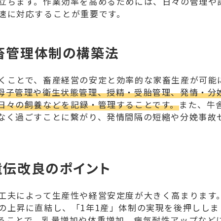
立ちます。作業効率を高めるためには、日々の管理や
速に対応することが重要です。
畜管理体制の構築法
くことで、畜産経営の安定と効率的な家畜生産が可能
母子管理や衛生状態管理、授精・受胎管理、発情・分
日々の飼養などを記録・管理することです。
また、牛
なく過ごすことに繋がり、発情間隔の短縮や分娩事故
遺伝改良のポイント
工夫によって生産性や経営安定度が大きく高まります
の上昇に直結し、「1年1産」体制の実現を後押ししま
ることで、乳量増加や体重増加、病気耐性アップなど