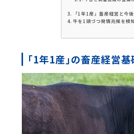
「1年1産」畜産経営と今
牛を1頭づつ発情兆候を検知で
「1年1産」の畜産経営