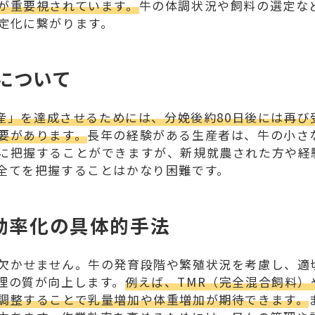
が重要視されています。
牛の体調状況や飼料の選定な
定化に繋がります。
」について
1産」を達成させるためには、分娩後約80日後には再び
要があります。
長年の経験がある生産者は、牛の小さ
に把握することができますが、新規就農された方や経
全てを把握することはかなり困難です。
効率化の具体的手法
欠かせません。牛の発育段階や繁殖状況を考慮し、適
理の質が向上します。
例えば、TMR（完全混合飼料）
調整することで乳量増加や体重増加が期待できます。