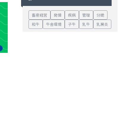
畜産経営
発情
疾病
管理
分娩
和牛
牛舎環境
子牛
乳牛
乳房炎