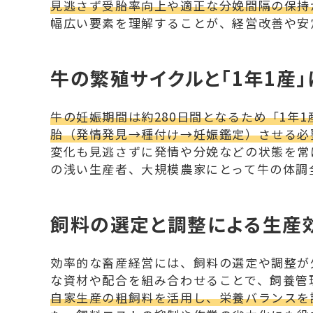
見逃さず受胎率向上や適正な分娩間隔の保持
幅広い要素を理解することが、経営改善や安
牛の繁殖サイクルと「1年1産
牛の妊娠期間は約280日間となるため「1年
胎（発情発見→種付け→妊娠鑑定）させる必
変化も見逃さずに発情や分娩などの状態を常
の浅い生産者、大規模農家にとって牛の体調
飼料の選定と調整による生産
効率的な畜産経営には、飼料の選定や調整が
な資材や配合を組み合わせることで、飼養管
自家生産の粗飼料を活用し、栄養バランスを