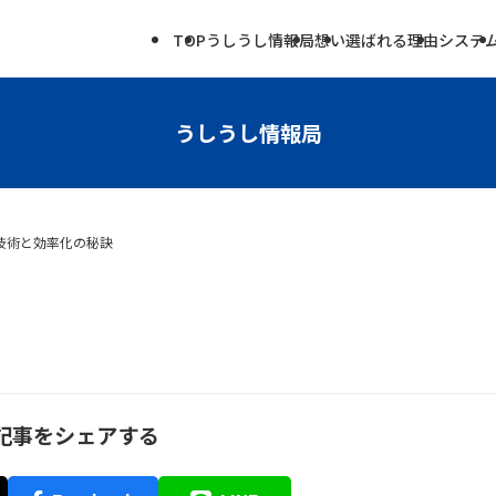
TOP
うしうし情報局
想い
選ばれる理由
システ
うしうし情報局
技術と効率化の秘訣
記事をシェアする