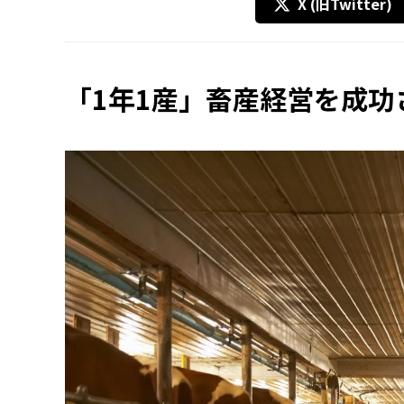
X (旧Twitter)
「1年1産」畜産経営を成